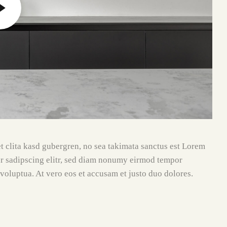
et clita kasd gubergren, no sea takimata sanctus est Lorem
ur sadipscing elitr, sed diam nonumy eirmod tempor
voluptua. At vero eos et accusam et justo duo dolores.