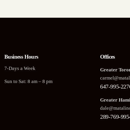
Business Hours
Offices
7-Days a Week
Greater Toro
carmel@mata
Sun to Sat: 8 am – 8 pm
647-995-227
Greater Hami
dale@matali
289-769-995