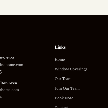
Links
nto Area
Home
linohome.com
Window Coverings
6
Our Team
lton Area
Join Our Team
nohome.com
4
Book Now
Contact